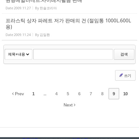
원형베일러네트.사이레지필름 판매
Date
2009.11.27
By
한솔코리아
프라스틱 상자 파레트 저가 판매의 건 (절임통 1000L.600L
용)
Date
2009.11.24
By
김일환
검색
쓰기
Prev
1
...
4
5
6
7
8
9
10
Next