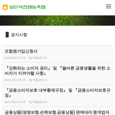
Sketchbook5, 스케치북5
Sketchbook5, 스케치북5
메뉴 건너뛰기
공지사항
조합원가입신청서
Date
2022.01.06
By
축협관리자
『강화되는 소비자 권리』 및 『올바른 금융생활을 위한 소
비자가 지켜야할 사항』
Date
2021.09.28
By
축협관리자
『금융소비자보호 내부통제규정』 및 『금융소비자보호규
정』
Date
2021.09.28
By
축협관리자
금융상품[생명보험.손해보험.금융상품] 판매대리·중개업자