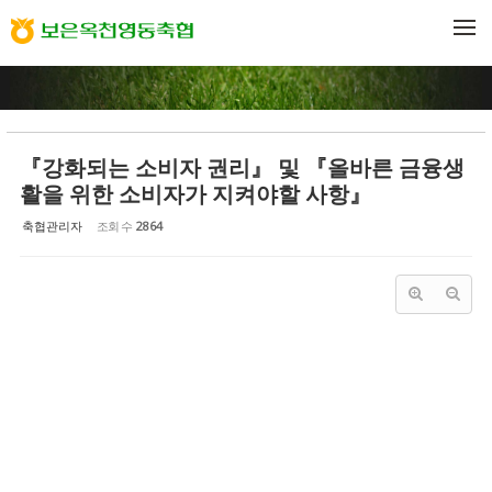
Sketchbook5, 스케치북5
Sketchbook5, 스케치북5
메뉴 건너뛰기
『강화되는 소비자 권리』 및 『올바른 금융생
활을 위한 소비자가 지켜야할 사항』
축협관리자
조회 수
2864