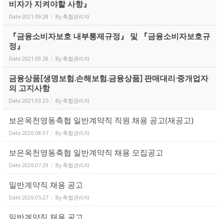
비자가 지켜야할 사항』
Date
2021.09.28
By
축협관리자
『금융소비자보호 내부통제규정』 및 『금융소비자보호규
정』
Date
2021.09.28
By
축협관리자
금융상품[생명보험.손해보험.금융상품] 판매대리·중개업자
의 고지사항
Date
2021.03.25
By
축협관리자
보은옥천영동축협 일반계약직 직원 채용 공고(재공고)
Date
2026.08.07
By
축협관리자
보은옥천영동축협 일반계약직 채용 모집공고
Date
2026.07.29
By
축협관리자
일반계약직 채용 공고
Date
2026.05.27
By
축협관리자
일반계약직 채용 공고