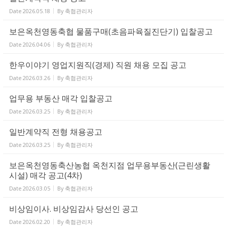
Date
2026.05.18
By
축협관리자
보은옥천영동축협 물품구매(초음파육질진단기) 입찰공고
Date
2026.04.06
By
축협관리자
한우이야기 영업지원직(경제) 직원 채용 모집 공고
Date
2026.03.26
By
축협관리자
업무용 부동산 매각 입찰공고
Date
2026.03.25
By
축협관리자
일반계약직 전형 채용공고
Date
2026.03.25
By
축협관리자
보은옥천영동축산농협 옥천지점 업무용부동산(근린생활
시설) 매각 공고(4차)
Date
2026.03.05
By
축협관리자
비상임이사. 비상임감사 당선인 공고
Date
2026.02.20
By
축협관리자