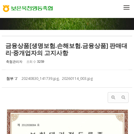
Sketchbook5, 스케치북5
Sketchbook5, 스케치북5
메뉴 건너뛰기
금융상품[생명보험.손해보험.금융상품] 판매대
리·중개업자의 고지사항
축협관리자
조회 수
3259
첨부
'
'
20240830_141739.jpg
,
20260114_003.jpg
2