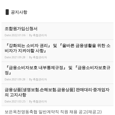
공지사항
조합원가입신청서
Date
2022.01.06
By
축협관리자
『강화되는 소비자 권리』 및 『올바른 금융생활을 위한 소
비자가 지켜야할 사항』
Date
2021.09.28
By
축협관리자
『금융소비자보호 내부통제규정』 및 『금융소비자보호규
정』
Date
2021.09.28
By
축협관리자
금융상품[생명보험.손해보험.금융상품] 판매대리·중개업자
의 고지사항
Date
2021.03.25
By
축협관리자
보은옥천영동축협 일반계약직 직원 채용 공고(재공고)