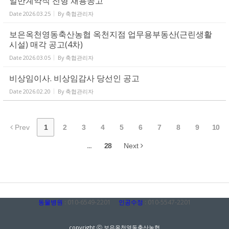
일반계약직 전형 채용공고
Date
2026.03.25
By
축협관리자
보은옥천영동축산농협 옥천지점 업무용부동산(근린생활
시설) 매각 공고(4차)
Date
2026.03.05
By
축협관리자
비상임이사. 비상임감사 당선인 공고
Date
2026.02.20
By
축협관리자
Prev
1
2
3
4
5
6
7
8
9
10
...
28
Next
동물병원
: 010-6549-2201
인공수정
: 010-5547-2201
copyright ⓒ 보은옥천영동축산농협