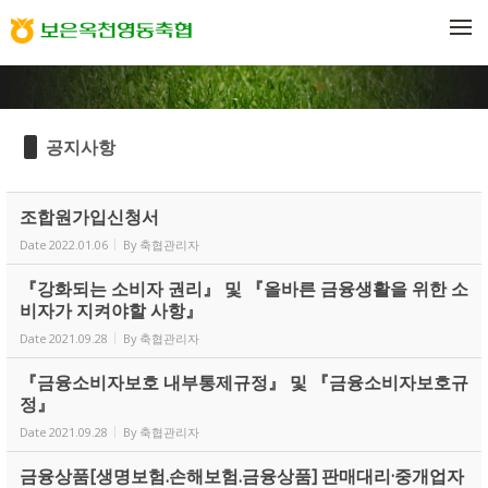
Sketchbook5, 스케치북5
Sketchbook5, 스케치북5
메뉴 건너뛰기
공지사항
조합원가입신청서
Date
2022.01.06
By
축협관리자
『강화되는 소비자 권리』 및 『올바른 금융생활을 위한 소
비자가 지켜야할 사항』
Date
2021.09.28
By
축협관리자
『금융소비자보호 내부통제규정』 및 『금융소비자보호규
정』
Date
2021.09.28
By
축협관리자
금융상품[생명보험.손해보험.금융상품] 판매대리·중개업자