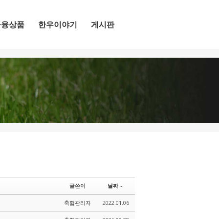
금융상품
한우이야기
게시판
글쓴이
날짜
축협관리자
2022.01.06