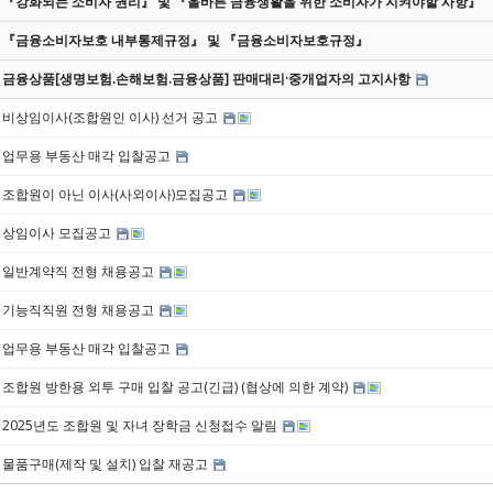
『강화되는 소비자 권리』 및 『올바른 금융생활을 위한 소비자가 지켜야할 사항』
『금융소비자보호 내부통제규정』 및 『금융소비자보호규정』
금융상품[생명보험.손해보험.금융상품] 판매대리·중개업자의 고지사항
비상임이사(조합원인 이사) 선거 공고
업무용 부동산 매각 입찰공고
조합원이 아닌 이사(사외이사)모집공고
상임이사 모집공고
일반계약직 전형 채용공고
기능직직원 전형 채용공고
업무용 부동산 매각 입찰공고
조합원 방한용 외투 구매 입찰 공고(긴급) (협상에 의한 계약)
2025년도 조합원 및 자녀 장학금 신청접수 알림
물품구매(제작 및 설치) 입찰 재공고