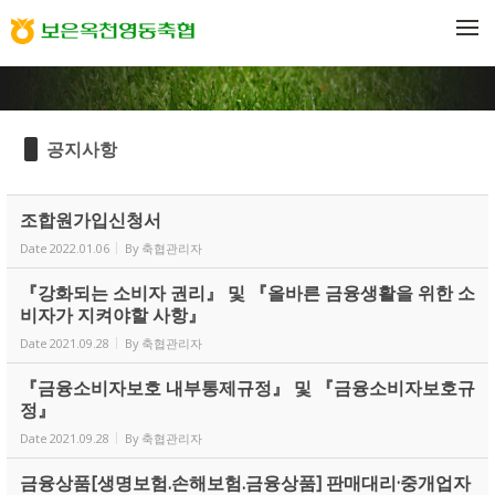
Sketchbook5, 스케치북5
Sketchbook5, 스케치북5
메뉴 건너뛰기
공지사항
조합원가입신청서
Date
2022.01.06
By
축협관리자
『강화되는 소비자 권리』 및 『올바른 금융생활을 위한 소
비자가 지켜야할 사항』
Date
2021.09.28
By
축협관리자
『금융소비자보호 내부통제규정』 및 『금융소비자보호규
정』
Date
2021.09.28
By
축협관리자
금융상품[생명보험.손해보험.금융상품] 판매대리·중개업자