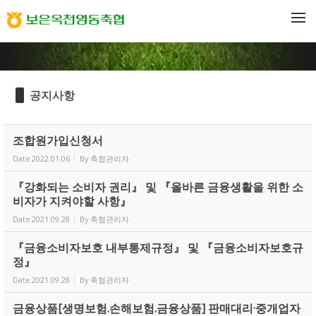
Sketchbook5, 스케치북5
Sketchbook5, 스케치북5
메뉴 건너뛰기
공지사항
조합원가입신청서
Date
2022.01.06
By
축협관리자
『강화되는 소비자 권리』 및 『올바른 금융생활을 위한 소
비자가 지켜야할 사항』
Date
2021.09.28
By
축협관리자
『금융소비자보호 내부통제규정』 및 『금융소비자보호규
정』
Date
2021.09.28
By
축협관리자
금융상품[생명보험.손해보험.금융상품] 판매대리·중개업자